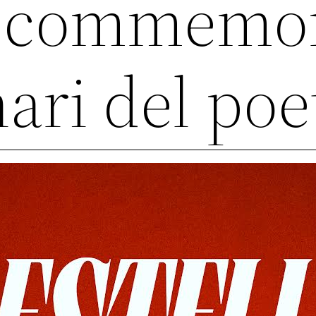
à commemor
ari del poe