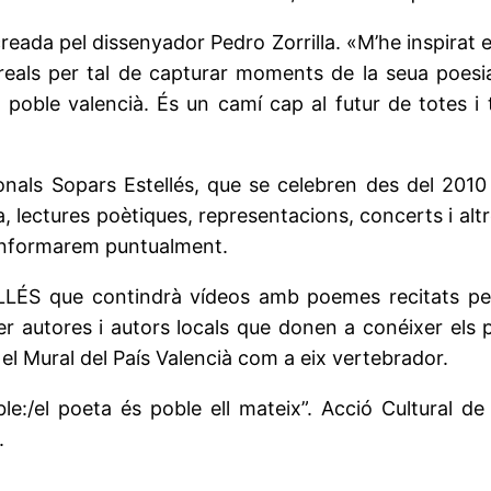
eada pel dissenyador Pedro Zorrilla. «M’he inspirat en
reals per tal de capturar moments de la seua poesia
l poble valencià. És un camí cap al futur de totes i
cionals Sopars Estellés, que se celebren des del 2010
, lectures poètiques, representacions, concerts i al
ls informarem puntualment.
ÉS que contindrà vídeos amb poemes recitats per p
r autores i autors locals que donen a conéixer els pob
el Mural del País Valencià com a eix vertebrador.
le:/el poeta és poble ell mateix”. Acció Cultural de
.