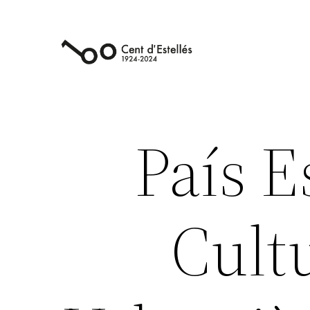
Vés
al
contingut
País E
Cultu