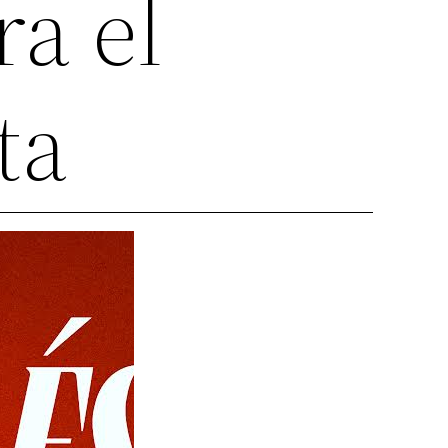
a el
ta