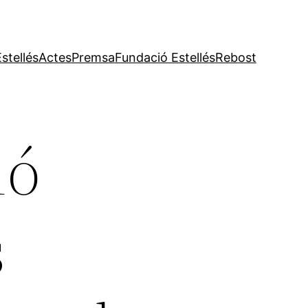
stellés
Actes
Premsa
Fundació Estellés
Rebost
ió
s