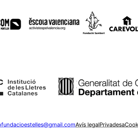
ofundacioestelles@gmail.com
Avís legal
Privadesa
Cook