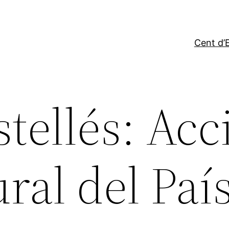
Cent d’E
stellés: Acc
ral del Paí