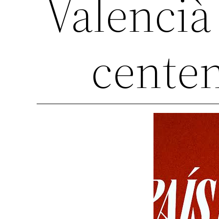
Valenci
centen