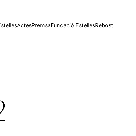
stellés
Actes
Premsa
Fundació Estellés
Rebost
2