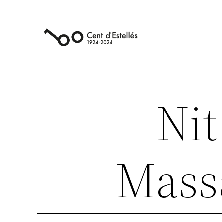
Vés
al
contingut
Nit
Mass