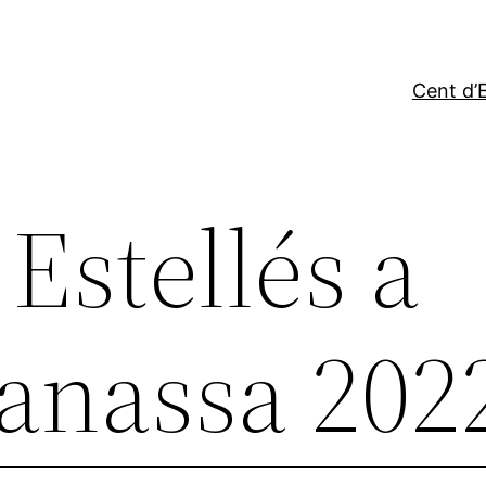
Cent d’E
 Estellés a
anassa 202