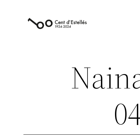
Vés
al
contingut
Naina
04