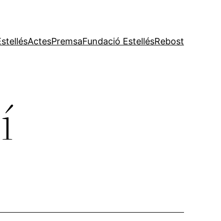
stellés
Actes
Premsa
Fundació Estellés
Rebost
í