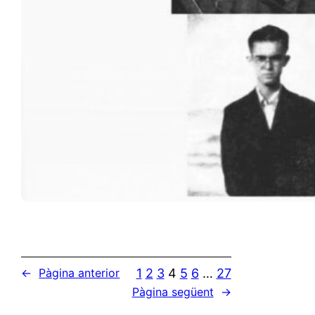
1
2
3
4
5
6
…
27
←
Pàgina anterior
Pàgina següent
→