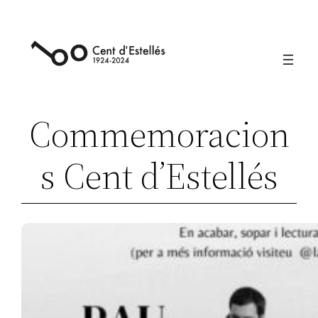
Vés
al
contingut
Commemoracion
s Cent d’Estellés